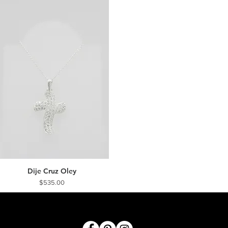
Dije Cruz Oley
Vista rápida
Precio
$535.00