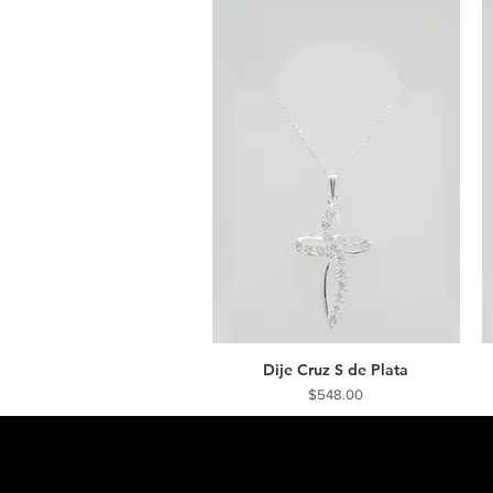
Dije Cruz S de Plata
Vista rápida
Precio
$548.00