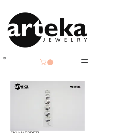
®
SKU: MEBR5TL