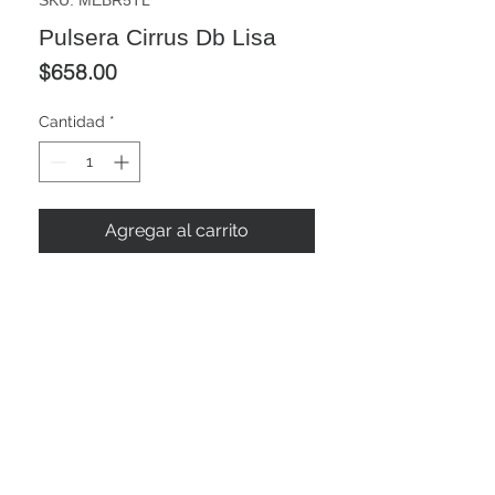
Pulsera Cirrus Db Lisa
Precio
$658.00
Cantidad
*
Agregar al carrito
Descripción
Pulsera de 
plata ley 925
 acabado liso 
y calado en circulo con broche T